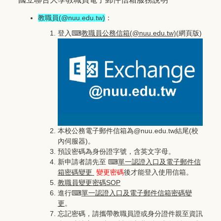
教職員(@nuu.edu.tw)
：
登入⌨
教職員公務信箱(@nuu.edu.tw)
(網頁版)
本校公務電子郵件信箱為@nuu.edu.tw結尾(校
內伺服器)。
預設密碼為身份證字號，含英文字母。
新申請者請先至 ⌨
單一認證入口及電子郵件信
箱密碼變更
變更密碼
後才能登入使用信箱。
教職員變更密碼SOP
進行⌨
單一認證入口及電子郵件信箱密碼變
更
。
忘記密碼，請攜帶教職員證或身分證件親至資訊