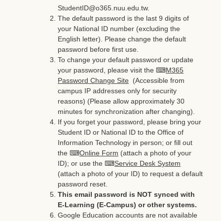
StudentID@o365.nuu.edu.tw.
The default password is the last 9 digits of
your National ID number (excluding the
English letter). Please change the default
password before first use.
To change your default password or update
your password, please visit the ⌨
M365
Password Change Site
(Accessible from
campus IP addresses only for security
reasons) (Please allow approximately 30
minutes for synchronization after changing).
If you forget your password, please bring your
Student ID or National ID to the Office of
Information Technology in person; or fill out
the ⌨
Online Form
(attach a photo of your
ID); or use the ⌨
Service Desk System
(attach a photo of your ID) to request a default
password reset.
This email password is NOT synced with
E-Learning (E-Campus) or other systems.
Google Education accounts are not available