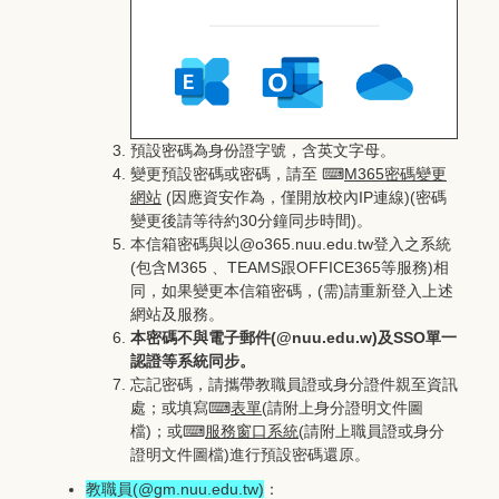
預設密碼為身份證字號，含英文字母。
變更預設密碼或密碼，請至 ⌨
M365密碼變更
網站
(因應資安作為，僅開放校內IP連線)(密碼
變更後請等待約30分鐘同步時間)。
本信箱密碼與以@o365.nuu.edu.tw登入之系統
(包含M365 、TEAMS跟OFFICE365等服務)相
同，如果變更本信箱密碼，(需)請重新登入上述
網站及服務。
本密碼不與電子郵件(@nuu.edu.w)及SSO單一
認證等系統同步。
忘記密碼，請攜帶教職員證或身分證件親至資訊
處；或填寫⌨
表單
(請附上身分證明文件圖
檔)；或⌨
服務窗口系統
(請附上職員證或身分
證明文件圖檔)進行預設密碼還原。
教職員(@gm.nuu.edu.tw)
：