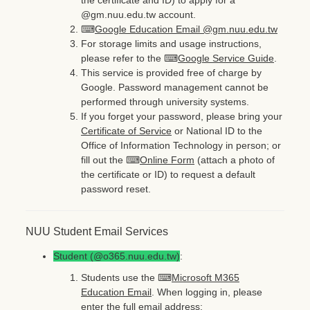
@gm.nuu.edu.tw account.
⌨
Google Education Email @gm.nuu.edu.tw
For storage limits and usage instructions,
please refer to the ⌨
Google Service Guide
.
This service is provided free of charge by
Google. Password management cannot be
performed through university systems.
If you forget your password, please bring your
Certificate of Service
or National ID to the
Office of Information Technology in person; or
fill out the ⌨
Online Form
(attach a photo of
the certificate or ID) to request a default
password reset.
NUU Student Email Services
Student (@o365.nuu.edu.tw)
:
Students use the ⌨
Microsoft M365
Education Email
. When logging in, please
enter the full email address: