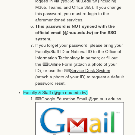
logged in via @o365.nuu.edu.tw (including
M365, Teams, and Office 365). If you change
this password, you must re-login to the
aforementioned services.
This password is NOT synced with the
official email (@nuu.edu.tw) or the SSO
system.
If you forget your password, please bring your
Faculty/Staff ID or National ID to the Office of
Information Technology in person; or fill out
the ⌨
Online Form
(attach a photo of your
ID); or use the ⌨
Service Desk System
(attach a photo of your ID) to request a default
password reset.
Faculty & Staff (@gm.nuu.edu.tw)
:
⌨
Google Education Email @gm.nuu.edu.tw