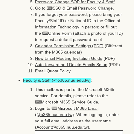
Password Change SOP for Faculty & Staff
Go to ⌨
SSO & Email Password Change
.
If you forget your password, please bring your
Faculty/Staff ID or National ID to the Office of
Information Technology in person; or fill out
the ⌨
Online Form
(attach a photo of your ID)
to request a default password reset.
Calendar Permission Settings (PDF)
(Different
from the M365 calendar)
New Email Meeting Invitation Guide
(PDF)
Auto-forward and Delete Emails Setup
(PDF)
Email Quota Policy
Faculty & Staff (@o365.nuu.edu.tw)
:
This mailbox is part of the Microsoft M365
service. For details, please refer to the
⌨
Microsoft M365 Service Guide
.
Login to ⌨
Microsoft M365 Email
(@o365.nuu.edu.tw)
. When logging in, enter
your full email address as the username
(Account@o365.nuu.edu.tw).