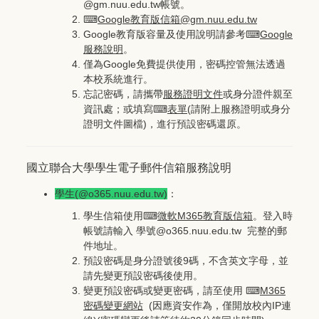
@gm.nuu.edu.tw帳號。
⌨
Google教育版信箱@gm.nuu.edu.tw
Google教育版容量及使用說明請參考⌨
Google
服務說明
。
僅為Google免費提供使用，密碼控管無法透過
本校系統進行。
忘記密碼，請攜帶
服務證明文件
或身分證件親至
資訊處；或填寫⌨
表單
(請附上服務證明或身分
證明文件圖檔)，進行預設密碼還原。
國立聯合大學學生電子郵件信箱服務說明
學生(@o365.nuu.edu.tw)
：
學生信箱使用⌨
微軟M365教育版信箱
。登入時
帳號請輸入 學號@o365.nuu.edu.tw 完整的郵
件地址。
預設密碼是身分證號後9碼，不含英文字母，並
請先變更預設密碼後使用。
變更預設密碼或變更密碼，請至使用 ⌨
M365
密碼變更網站
(因應資安作為，僅開放校內IP連