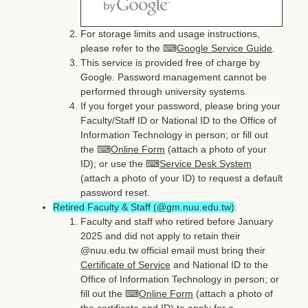
For storage limits and usage instructions,
please refer to the ⌨
Google Service Guide
.
This service is provided free of charge by
Google. Password management cannot be
performed through university systems.
If you forget your password, please bring your
Faculty/Staff ID or National ID to the Office of
Information Technology in person; or fill out
the ⌨
Online Form
(attach a photo of your
ID); or use the ⌨
Service Desk System
(attach a photo of your ID) to request a default
password reset.
Retired Faculty & Staff (@gm.nuu.edu.tw)
:
Faculty and staff who retired before January
2025 and did not apply to retain their
@nuu.edu.tw official email must bring their
Certificate of Service
and National ID to the
Office of Information Technology in person; or
fill out the ⌨
Online Form
(attach a photo of
the certificate and ID) to apply for a