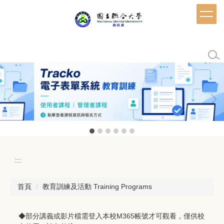
跳
到
主
要
內
容
區
:::
首頁
教育訓練及活動 Training Programs
◆部分講義或影片檔需登入本校M365帳號才可觀看，僅供校