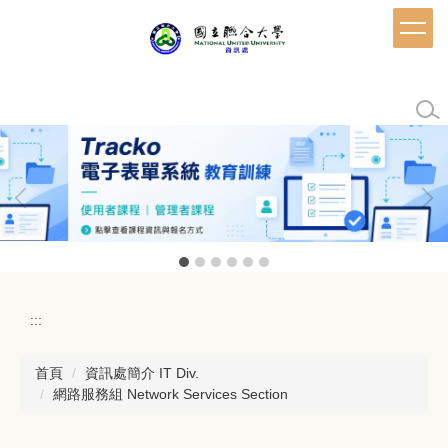
跳
到
主
要
內
容
區
:::
首頁
資訊處簡介 IT Div.
網路服務組 Network Services Section