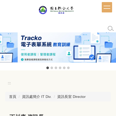
跳
到
主
要
內
容
區
:::
首頁
資訊處簡介 IT Div.
資訊長室 Director