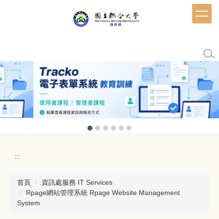
跳
到
主
要
內
容
區
:::
首頁
資訊處服務 IT Services
Rpage網站管理系統 Rpage Website Management
System