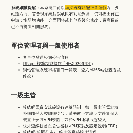
系統維護提醒：
本系統目前以
維持既有功能正常運作
為主要
維護方向。若發現系統錯誤或既有功能異常，仍可提出修正
申請；惟新增功能、介面調整或其他客製化修改，廠商目前
已不再提供相關服務。
單位管理者與一般使用者
各單位發送校園公告流程
RPage 標準功能操作手冊v2020
(PDF)
網站管理系統聯絡窗口一覽表（登入M365帳號查看及
修改）
一級主管
校總網因資安規範設有連線限制，如一級主管需於校
外網路登入校總網後台，請先依下方說明文件於個人
裝置上安裝VPN軟體，並於VPN連線狀態登入。
校外連線校首頁公告審核VPN安裝及設定說明(PDF)
校總網(校園公告)一級主管審稿操作流程