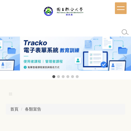
跳
到
主
要
內
容
區
:::
首頁
各類宣告