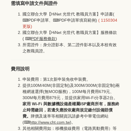
需填寫申請文件與證件
國立聯合大學【HiNet 光世代 教職員方案】申請書(
⌨
PDF申請單
、⌨
PDF申請單填寫範例
)
( 1150304
更版)
國立聯合大學【HiNet 光世代 教職員方案】服務條款
( ⌨
PDF服務條款
)
所需證件：身分證影本、第二證件影本以及本校有效
之教職員證。
費用說明
申裝費用：第1次新申裝免收申裝費。
提供100M/40M(非固定制)及300M/300M(非固定制)兩
種網速選擇(無MOD服務)，100M每月費用679元、
300M每月費用879元，並提供家用Wi-Fi分享器2台。
家用 Wi-Fi 與數據機設備產權屬ISP廠商所有，服務終
止時需繳回，若遺失應按依廠商規定繳付設備賠償
費。
牌價及速率等相關資訊請參考中華電信網站
(⌨
http://www.cht.com.tw
)。
其他相關費用如：移機接線費用（電路異動費用）等