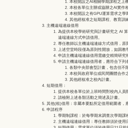
本校開設之AI相關學期課程之上
本校各單位主辦或協辦之AI實
本校開設之有GPU運算需求之
其他經核准之短期課程、教育訓
主機遠端連線借用
為提供本校學術研究與計畫研究之 AI
遠端連線方式申請借用。
專任教師以主機遠端連線方式借用，原
上述空堂時段僅為原則性開放，如因教學
申請主機遠端連線借用需繳交精簡研究
申請主機遠端連線借用者，應符合下列
各類中央部會型計畫，包含但不
本校與政府單位或民間團體合作
其他經核准之校內計畫。
短期借用：
提供本校各單位於上班時間對校內人員
請檢附上述各類活動之簡述及計畫。
其他(租)借用：非屬本要點所定借用範圍者，
申請程序
學期制課程：於每學期末調查次學期課
主機遠端連線借用：專任教師須於使用
短期借用：需求單位須於使用日21日