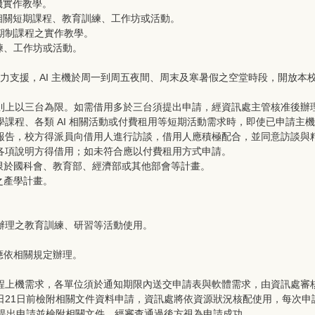
機實作教學。
作相關短期課程、教育訓練、工作坊或活動。
學期制課程之實作教學。
練、工作坊或活動。
 算力支援，AI 主機於周一到周五夜間、周末及寒暑假之空堂時段，開放本
則上以三台為限。如需借用多於三台須提出申請，經資訊處主管核准後辦
課程、各類 AI 相關活動或付費租用等短期活動需求時，即使已申請主
報告，校方得派員向借用人進行訪談，借用人應積極配合，並同意訪談與
各項說明方得借用；如未符合應以付費租用方式申請。
限於國科會、教育部、經濟部或其他部會等計畫。
之產學計畫。
辦理之教育訓練、研習等活動使用。
應依相關規定辦理。
程上機需求，各單位須於通知期限內送交申請表與軟體需求，由資訊處審
日21日前檢附相關文件資料申請，資訊處將依資源狀況核配使用，每次
前提出申請並檢附相關文件，經審查通過後方視為申請成功。