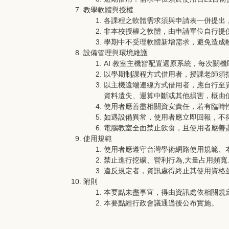
教學軟體與授權
各課程之軟體需求須與申請表一併提出
非本校授權之軟體，由申請單位自行提
學期中不受理軟體新增需求，避免造成
設備管理與環境維護
AI 教室主機皆配置還原系統，每次關
以學期制課程方式借用者，授課老師須指
以主機遠端連線方式借用者，應自行至
資料遺失、運算中斷或其他損害，概由
使用者應善盡相關資安責任，若有臨時
如遇設備異常，使用者應立即回報，不
電腦教室全面禁止飲食，且使用者應善
使用規範
使用者應遵守台灣學術網路使用規範、
禁止進行挖礦、營利行為,大量占用頻
違反規定者，資訊處得終止其使用資格
附則
本要點未盡事宜，得由資訊處依相關規
本要點經行政會議通過後公布實施。