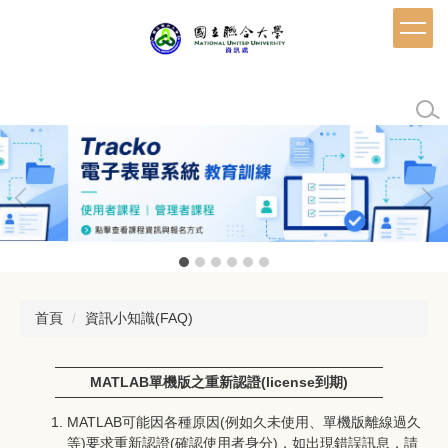
跳
到
主
要
內
容
區
首頁
資訊小知識(FAQ)
MATLAB單機版之重新認證(license到期)
MATLAB可能因各種原因(例如久未使用、單機版離線過久
等)要求重新認證(確認使用者身分)，如出現錯誤訊息，請