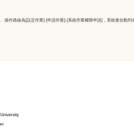
操作路線為[設定作業]-[申請作業]-[系統作業權限申請]，系統會自
University
an